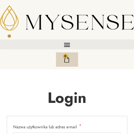
0
Login
*
Nazwa użytkownika lub adres e-mail