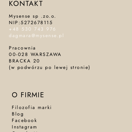
KONTAKT
Mysense sp .zo.o.
NIP:5272678115
+48 530 743 976
dagmara@mysense.pl
Pracownia
00-028 WARSZAWA
BRACKA 20
(w podwórzu po lewej stronie)
O FIRMIE
Filozofia marki
Blog
Facebook
Instagram